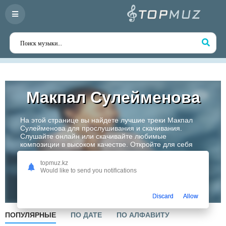
Макпал Сулейменова
На этой странице вы найдете лучшие треки Макпал
Сулейменова для прослушивания и скачивания.
Слушайте онлайн или скачивайте любимые
композиции в высоком качестве. Откройте для себя
творчество одного из самых перспективных артистов
Казахстана!
topmuz.kz
Would like to send you notifications
Слушать
Discard
Allow
ПОПУЛЯРНЫЕ
ПО ДАТЕ
ПО АЛФАВИТУ