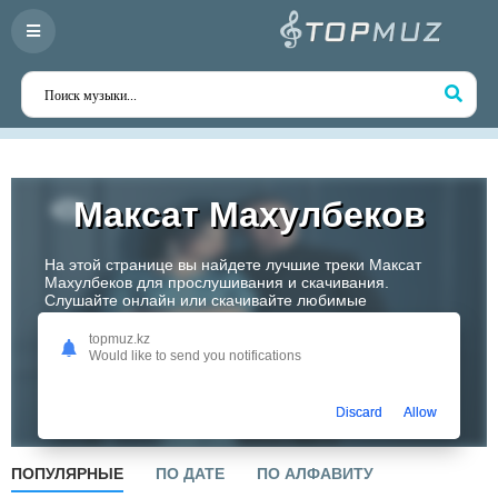
Максат Махулбеков
На этой странице вы найдете лучшие треки Максат
Махулбеков для прослушивания и скачивания.
Слушайте онлайн или скачивайте любимые
композиции в высоком качестве. Откройте для себя
творчество одного из самых перспективных артистов
topmuz.kz
Казахстана!
Would like to send you notifications
Слушать
Discard
Allow
ПОПУЛЯРНЫЕ
ПО ДАТЕ
ПО АЛФАВИТУ