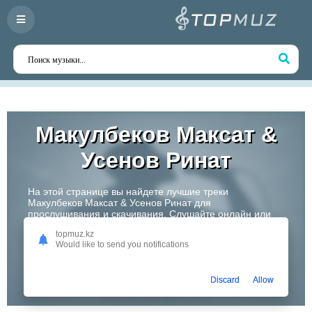
Макулбеков Максат &
Усенов Ринат
На этой странице вы найдете лучшие треки
Макулбеков Максат & Усенов Ринат для
прослушивания и скачивания. Слушайте онлайн или
скачивайте любимые композиции в высоком качестве.
topmuz.kz
Откройте для себя творчество одного из самых
Would like to send you notifications
перспективных артистов Казахстана!
Слушать
Discard
Allow