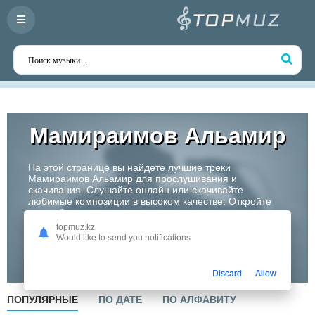
Мамираимов Альамир
На этой странице вы найдете лучшие треки
Мамираимов Альамир для прослушивания и
скачивания. Слушайте онлайн или скачивайте
любимые композиции в высоком качестве. Откройте
для себя творчество одного из самых перспективных
артистов Казахстана!
topmuz.kz
Would like to send you notifications
Слушать
Discard
Allow
ПОПУЛЯРНЫЕ
ПО ДАТЕ
ПО АЛФАВИТУ