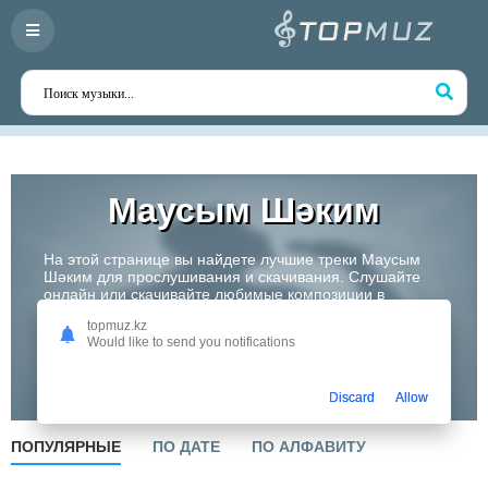
Маусым Шəким
На этой странице вы найдете лучшие треки Маусым
Шəким для прослушивания и скачивания. Слушайте
онлайн или скачивайте любимые композиции в
высоком качестве. Откройте для себя творчество
topmuz.kz
одного из самых перспективных артистов Казахстана!
Would like to send you notifications
Слушать
Discard
Allow
ПОПУЛЯРНЫЕ
ПО ДАТЕ
ПО АЛФАВИТУ