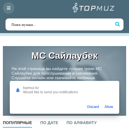
MC Сайлаубек
На этой странице вы найдете лучшие треки MC
Сайлаубек для прослушивания и скачивания.
Слушайте онлайн или скачивайте любимые
композиции в высоком качестве. Откройте для себя
творчество одного из самых перспективных артистов
topmuz.kz
Казахстана!
Would like to send you notifications
Слушать
Discard
Allow
ПОПУЛЯРНЫЕ
ПО ДАТЕ
ПО АЛФАВИТУ