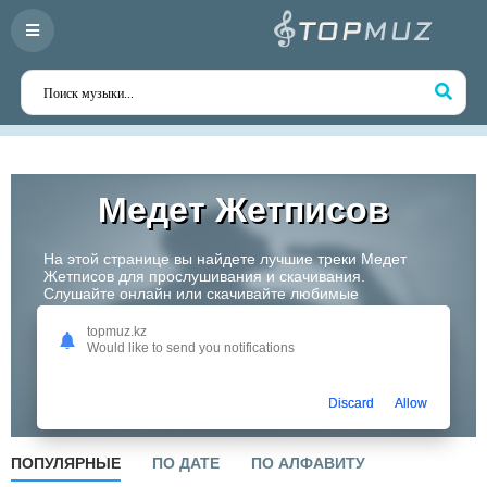
Медет Жетписов
На этой странице вы найдете лучшие треки Медет
Жетписов для прослушивания и скачивания.
Слушайте онлайн или скачивайте любимые
композиции в высоком качестве. Откройте для себя
творчество одного из самых перспективных артистов
topmuz.kz
Казахстана!
Would like to send you notifications
Слушать
Discard
Allow
ПОПУЛЯРНЫЕ
ПО ДАТЕ
ПО АЛФАВИТУ