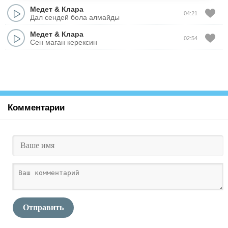
Медет
&
Клара
04:21
Дал сендей бола алмайды
Медет
&
Клара
02:54
Сен маган керексин
Комментарии
Отправить