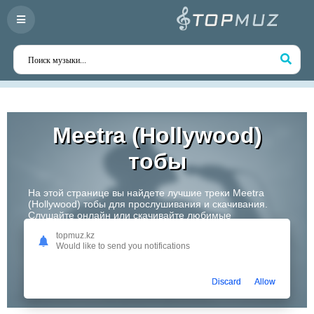
Meetra (Hollywood)
тобы
На этой странице вы найдете лучшие треки Meetra
(Hollywood) тобы для прослушивания и скачивания.
Слушайте онлайн или скачивайте любимые
композиции в высоком качестве. Откройте для себя
topmuz.kz
творчество одного из самых перспективных артистов
Would like to send you notifications
Казахстана!
Слушать
Discard
Allow