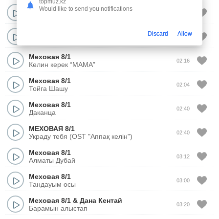
topmuz.kz
Меховая 8/1
Would like to send you notifications
02:52
Жана Жыл! | Новый Год!
Меховая 8/1
feat.
Данияр Джумадилов
Discard
Allow
02:50
Легенда
Меховая 8/1
02:16
Келин керек “МАМА”
Меховая 8/1
02:04
Тойга Шашу
Меховая 8/1
02:40
Даканца
МЕХОВАЯ 8/1
02:40
Украду тебя (OST "Аппақ келін")
Меховая 8/1
03:12
Алматы Дубай
Меховая 8/1
03:00
Тандауым осы
Меховая 8/1
&
Дана Кентай
03:20
Барамын алыстап