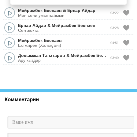
Мейрамбек Беспаев
&
Ернар Айдар
03:22
Мен сени умытпаймын
Ернар Айдар
&
Мейрамбек Беспаев
03:28
Сен жокта
Мейрамбек Беспаев
04:51
Екі жирен (Халық әні)
Досымжан Танатаров
&
Мейрамбек Беспаев
03:40
Ару кыздар
Комментарии