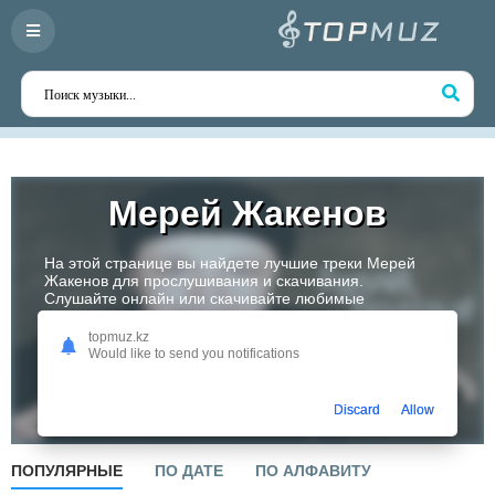
Мерей Жакенов
На этой странице вы найдете лучшие треки Мерей
Жакенов для прослушивания и скачивания.
Слушайте онлайн или скачивайте любимые
композиции в высоком качестве. Откройте для себя
творчество одного из самых перспективных артистов
topmuz.kz
Казахстана!
Would like to send you notifications
Слушать
Discard
Allow
ПОПУЛЯРНЫЕ
ПО ДАТЕ
ПО АЛФАВИТУ