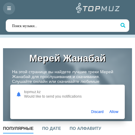
Мерей Жанабай
На этой странице вы найдете лучшие треки Мерей
Жанабай для прослушивания и скачивания.
Слушайте онлайн или скачивайте любимые
композиции в высоком качестве. Откройте для себя
творчество одного из самых перспективных артистов
topmuz.kz
Казахстана!
Would like to send you notifications
Слушать
Discard
Allow
ПОПУЛЯРНЫЕ
ПО ДАТЕ
ПО АЛФАВИТУ