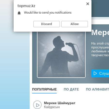
topmuz.kz
Would like to send you notifications
Discard
Allow
Мер
На этой с
прослушив
любимые ко
творчество
Слуш
ПОПУЛЯРНЫЕ
ПО ДАТЕ
ПО АЛФАВИ
Мереке Шаймурат
Кайдасын