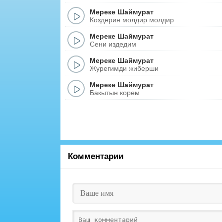
Мереке Шаймурат
Коздерин молдир молдир
Мереке Шаймурат
Сени издедим
Мереке Шаймурат
Журегимди жиберши
Мереке Шаймурат
Бакытын корем
Комментарии