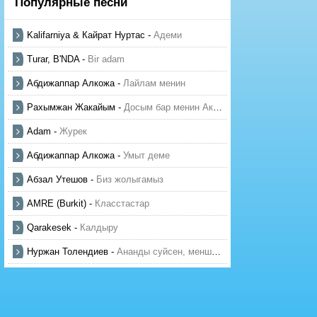
Популярные песни
Kalifarniya & Кайрат Нуртас
-
Адеми
Turar, B'NDA
-
Bir adam
Абдижаппар Алкожа
-
Лайлам менин
Рахымжан Жакайым
-
Досым бар менин Актауда
Adam
-
Журек
Абдижаппар Алкожа
-
Умыт деме
Абзал Утешов
-
Биз жолыгамыз
AMRE (Burkit)
-
Класстастар
Qarakesek
-
Калдыру
Нуржан Толендиев
-
Ананды суйсен, менше суй