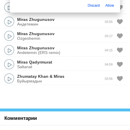
Miras
,
LENAR
Discard
Allow
02:44
IZDEDIM
Miras Zhugunusov
03:55
Андетемин
Miras Zhugunusov
03:17
Ozgeshemin
Miras Zhugunusov
04:15
Andetemin (ERS remix)
Miras Qadyrmurat
04:59
Saltanat
Zhumatay Khan
&
Miras
03:56
Буйырмадын
Комментарии