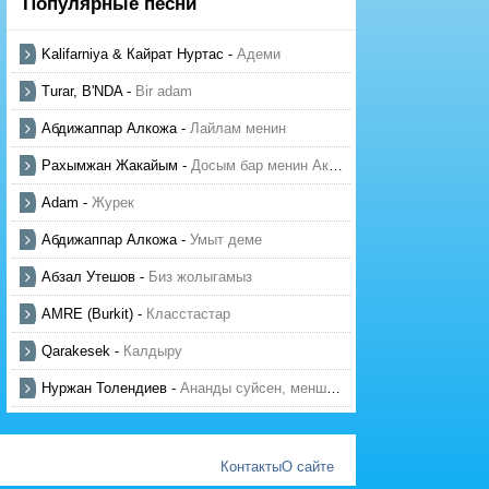
Популярные песни
Kalifarniya & Кайрат Нуртас
-
Адеми
Turar, B'NDA
-
Bir adam
Абдижаппар Алкожа
-
Лайлам менин
Рахымжан Жакайым
-
Досым бар менин Актауда
Adam
-
Журек
Абдижаппар Алкожа
-
Умыт деме
Абзал Утешов
-
Биз жолыгамыз
AMRE (Burkit)
-
Класстастар
Qarakesek
-
Калдыру
Нуржан Толендиев
-
Ананды суйсен, менше суй
Контакты
О сайте