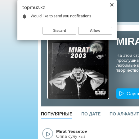
topmuz.kz
Would like to send you notifications
Discard
Allow
MIR
На этой ст
прослушив
любимые ко
творчество
Слуш
ПОПУЛЯРНЫЕ
ПО ДАТЕ
ПО АЛФАВИ
Mirat Yessetov
Оппа сулу кыз