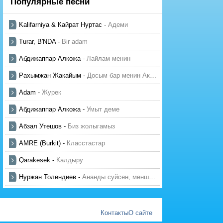
Популярные песни
Kalifarniya & Кайрат Нуртас
-
Адеми
Turar, B'NDA
-
Bir adam
Абдижаппар Алкожа
-
Лайлам менин
Рахымжан Жакайым
-
Досым бар менин Актауда
Adam
-
Журек
Абдижаппар Алкожа
-
Умыт деме
Абзал Утешов
-
Биз жолыгамыз
AMRE (Burkit)
-
Класстастар
Qarakesek
-
Калдыру
Нуржан Толендиев
-
Ананды суйсен, менше суй
Контакты
О сайте