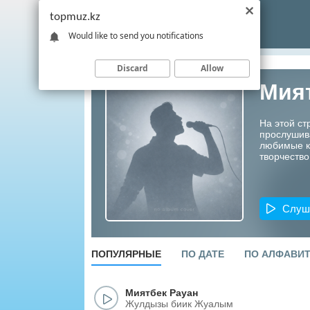
topmuz.kz
Would like to send you notifications
Discard
Allow
Мия
На этой ст
прослушив
любимые ко
творчество
Слуш
ПОПУЛЯРНЫЕ
ПО ДАТЕ
ПО АЛФАВИ
Миятбек Рауан
Жулдызы биик Жуалым