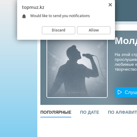
topmuz.kz
Would like to send you notifications
Discard
Allow
Мол
На этой с
прослушив
любимые ко
творчество
Слуш
ПОПУЛЯРНЫЕ
ПО ДАТЕ
ПО АЛФАВИ