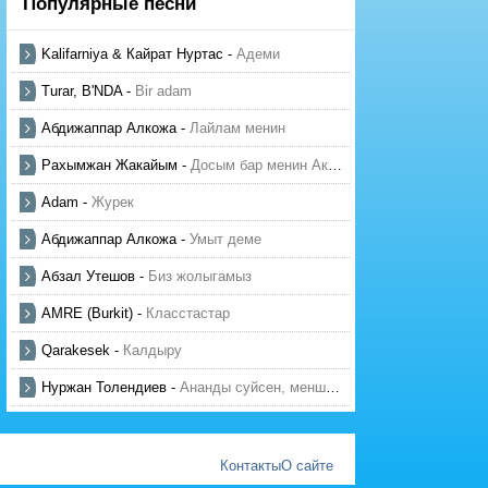
Популярные песни
Kalifarniya & Кайрат Нуртас
-
Адеми
Turar, B'NDA
-
Bir adam
Абдижаппар Алкожа
-
Лайлам менин
Рахымжан Жакайым
-
Досым бар менин Актауда
Adam
-
Журек
Абдижаппар Алкожа
-
Умыт деме
Абзал Утешов
-
Биз жолыгамыз
AMRE (Burkit)
-
Класстастар
Qarakesek
-
Калдыру
Нуржан Толендиев
-
Ананды суйсен, менше суй
Контакты
О сайте