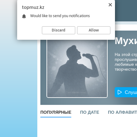
topmuz.kz
Would like to send you notifications
Discard
Allow
Мух
На этой ст
прослушив
любимые ко
творчество
Слуш
ПОПУЛЯРНЫЕ
ПО ДАТЕ
ПО АЛФАВИ