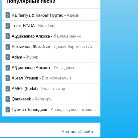
Популярные песни
Kalifarniya & Кайрат Нуртас
-
Адеми
Turar, B'NDA
-
Bir adam
Абдижаппар Алкожа
-
Лайлам менин
Рахымжан Жакайым
-
Досым бар менин Актауда
Adam
-
Журек
Абдижаппар Алкожа
-
Умыт деме
Абзал Утешов
-
Биз жолыгамыз
AMRE (Burkit)
-
Класстастар
Qarakesek
-
Калдыру
Нуржан Толендиев
-
Ананды суйсен, менше суй
Контакты
О сайте