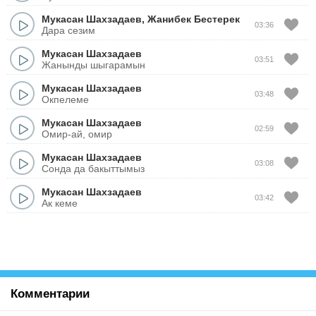
Мукасан Шахзадаев
,
Жанибек Бестерек
03:36
Дара сезим
Мукасан Шахзадаев
03:51
Жанынды шыгарамын
Мукасан Шахзадаев
03:48
Окпелеме
Мукасан Шахзадаев
02:59
Омир-ай, омир
Мукасан Шахзадаев
03:08
Сонда да бакыттымыз
Мукасан Шахзадаев
03:42
Ак кеме
Комментарии