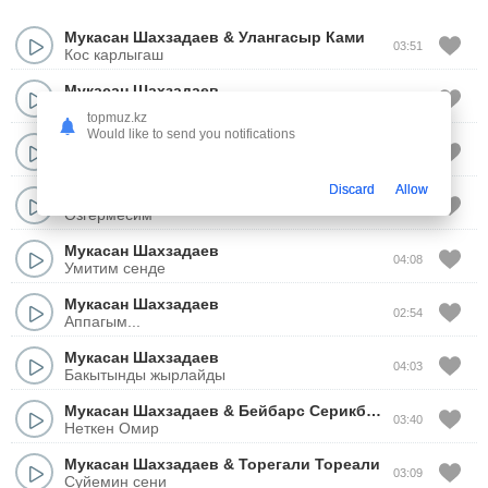
Мукасан Шахзадаев
&
Улангасыр Ками
03:51
Кос карлыгаш
Мукасан Шахзадаев
04:23
Сен ушин жаралгандаймын
topmuz.kz
Would like to send you notifications
Мукасан Шахзадаев
&
Мейрамбек Бесбаев
05:02
Есинде ме, досым
Discard
Allow
Мукасан Шахзадаев
&
Ернар Айдар
03:46
Озгермесим
Мукасан Шахзадаев
04:08
Умитим сенде
Мукасан Шахзадаев
02:54
Аппагым...
Мукасан Шахзадаев
04:03
Бакытынды жырлайды
Мукасан Шахзадаев
&
Бейбарс Серикбаев
03:40
Неткен Омир
Мукасан Шахзадаев
&
Торегали Тореали
03:09
Суйемин сени