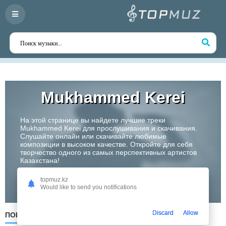
Mukhammed Kerei
На этой странице вы найдете лучшие треки
Mukhammed Kerei для прослушивания и скачивания.
Слушайте онлайн или скачивайте любимые
композиции в высоком качестве. Откройте для себя
творчество одного из самых перспективных артистов
Казахстана!
topmuz.kz
Слушать
Would like to send you notifications
Discard
Allow
ПОПУЛЯРНЫЕ
ПО ДАТЕ
ПО АЛФАВИТУ