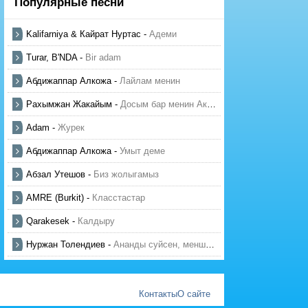
Популярные песни
Kalifarniya & Кайрат Нуртас
-
Адеми
Turar, B'NDA
-
Bir adam
Абдижаппар Алкожа
-
Лайлам менин
Рахымжан Жакайым
-
Досым бар менин Актауда
Adam
-
Журек
Абдижаппар Алкожа
-
Умыт деме
Абзал Утешов
-
Биз жолыгамыз
AMRE (Burkit)
-
Класстастар
Qarakesek
-
Калдыру
Нуржан Толендиев
-
Ананды суйсен, менше суй
Контакты
О сайте