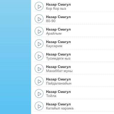
Назар Смагул
Кор Кор кыз
Назар Смагул
80-90
Назар Смагул
Арайлым
Назар Смагул
Каусарим
Назар Смагул
Тусимдеги кыз
Назар Смагул
Махаббат муны
Назар Смагул
Пайдаланайын
Назар Смагул
Тойла
Назар Смагул
Катайып карама