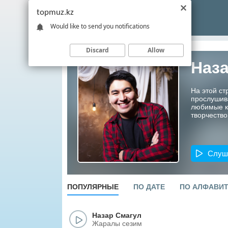
topmuz.kz
Would like to send you notifications
Discard
Allow
Наз
На этой ст
прослушив
любимые ко
творчество
Слуш
ПОПУЛЯРНЫЕ
ПО ДАТЕ
ПО АЛФАВИ
Назар Смагул
Жаралы сезим