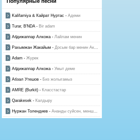
Популярные песни
Kalifarniya & Кайрат Нуртас
-
Адеми
Turar, B'NDA
-
Bir adam
Абдижаппар Алкожа
-
Лайлам менин
Рахымжан Жакайым
-
Досым бар менин Актауда
Adam
-
Журек
Абдижаппар Алкожа
-
Умыт деме
Абзал Утешов
-
Биз жолыгамыз
AMRE (Burkit)
-
Класстастар
Qarakesek
-
Калдыру
Нуржан Толендиев
-
Ананды суйсен, менше суй