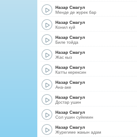
Назар Смагул
Менде де журек бар
Назар Смагул
Конил куй
Назар Смагул
Биле тойда
Назар Смагул
Жас кыз
Назар Смагул
Катты керексин
Назар Смагул
Ана-аке
Назар Смагул
Достар ушин
Назар Смагул
Сол ушин суйемин
Назар Смагул
Журегиме жакын адам