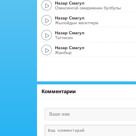
Назар Смагул
Озинсингой омиримнин булбулы
Назар Смагул
Жылойдын жигиттери
Назар Смагул
Таттисин
Назар Смагул
Жанбыр
Комментарии