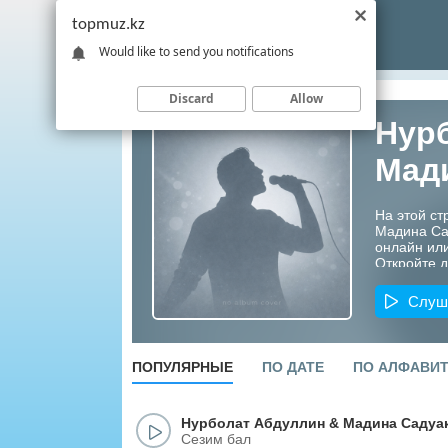
topmuz.kz
Would like to send you notifications
Discard
Allow
Нур
Мад
На этой ст
Мадина Са
онлайн или
Откройте д
артистов К
Слуш
ПОПУЛЯРНЫЕ
ПО ДАТЕ
ПО АЛФАВИ
Нурболат Абдуллин
&
Мадина Садуа
Сезим бал