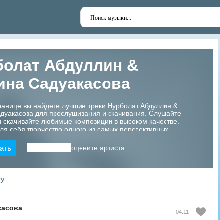
болат Абдуллин &
ина Садуакасова
ранице вы найдете лучшие треки Нурболат Абдуллин &
дуакасова для прослушивания и скачивания. Слушайте
 скачивайте любимые композиции в высоком качестве.
ля себя творчество одного из самых перспективных
азахстана!
ать
оцените артиста
ТУ
касова
04:11