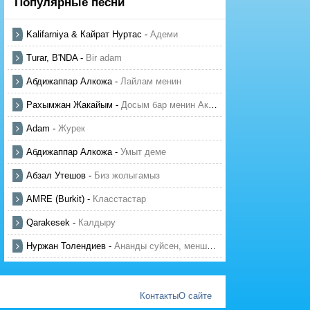
Популярные песни
Kalifarniya & Кайрат Нуртас
-
Адеми
Turar, B'NDA
-
Bir adam
Абдижаппар Алкожа
-
Лайлам менин
Рахымжан Жакайым
-
Досым бар менин Актауда
Adam
-
Журек
Абдижаппар Алкожа
-
Умыт деме
Абзал Утешов
-
Биз жолыгамыз
AMRE (Burkit)
-
Класстастар
Qarakesek
-
Калдыру
Нуржан Толендиев
-
Ананды суйсен, менше суй
Контакты
О сайте