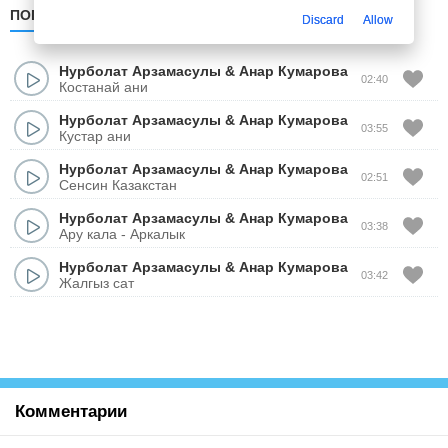
ПОПУЛЯРНЫЕ
ПО ДАТЕ
ПО АЛФАВИТУ
Discard
Allow
Нурболат Арзамасулы
&
Анар Кумарова
02:40
Костанай ани
Нурболат Арзамасулы
&
Анар Кумарова
03:55
Кустар ани
Нурболат Арзамасулы
&
Анар Кумарова
02:51
Сенсин Казакстан
Нурболат Арзамасулы
&
Анар Кумарова
03:38
Ару кала - Аркалык
Нурболат Арзамасулы
&
Анар Кумарова
03:42
Жалгыз сат
Комментарии