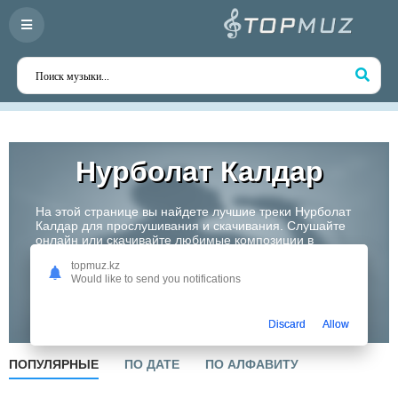
Нурболат Калдар
На этой странице вы найдете лучшие треки Нурболат
Калдар для прослушивания и скачивания. Слушайте
онлайн или скачивайте любимые композиции в
высоком качестве. Откройте для себя творчество
topmuz.kz
одного из самых перспективных артистов Казахстана!
Would like to send you notifications
Слушать
Discard
Allow
ПОПУЛЯРНЫЕ
ПО ДАТЕ
ПО АЛФАВИТУ