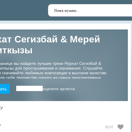
ат Сегизбай & Мерей
иткызы
ранице вы найдете лучшие треки Нурхат Сегизбай &
иткызы для прослушивания и скачивания. Слушайте
 скачивайте любимые композиции в высоком качестве.
ля себя творчество одного из самых перспективных
азахстана!
ать
оцените артиста
ТУ
ы
02:57