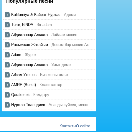
Популярные песни
Kalifarniya & Кайрат Нуртас
-
Адеми
Turar, B'NDA
-
Bir adam
Абдижаппар Алкожа
-
Лайлам менин
Рахымжан Жакайым
-
Досым бар менин Актауда
Adam
-
Журек
Абдижаппар Алкожа
-
Умыт деме
Абзал Утешов
-
Биз жолыгамыз
AMRE (Burkit)
-
Класстастар
Qarakesek
-
Калдыру
Нуржан Толендиев
-
Ананды суйсен, менше суй
Контакты
О сайте