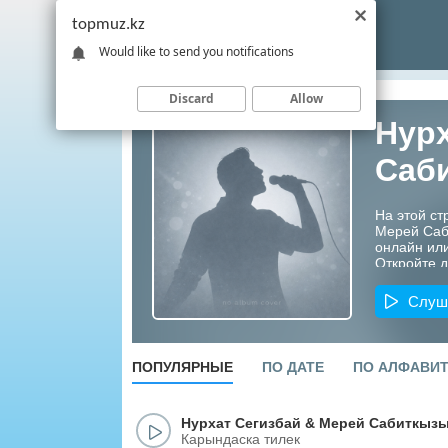
topmuz.kz
Would like to send you notifications
Discard
Allow
Нурх
Саб
На этой ст
Мерей Саб
онлайн или
Откройте д
артистов К
Слуш
ПОПУЛЯРНЫЕ
ПО ДАТЕ
ПО АЛФАВИ
Нурхат Сегизбай
&
Мерей Сабиткыз
Карындаска тилек