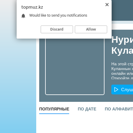
topmuz.kz
Would like to send you notifications
Discard
Allow
Нур
Кул
На этой ст
Куланнын 
онлайн или
Откройте д
артистов К
Слуш
ПОПУЛЯРНЫЕ
ПО ДАТЕ
ПО АЛФАВИ