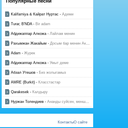
Популярные песни
Kalifarniya & Кайрат Нуртас
-
Адеми
Turar, B'NDA
-
Bir adam
Абдижаппар Алкожа
-
Лайлам менин
Рахымжан Жакайым
-
Досым бар менин Актауда
Adam
-
Журек
Абдижаппар Алкожа
-
Умыт деме
Абзал Утешов
-
Биз жолыгамыз
AMRE (Burkit)
-
Класстастар
Qarakesek
-
Калдыру
Нуржан Толендиев
-
Ананды суйсен, менше суй
Контакты
О сайте