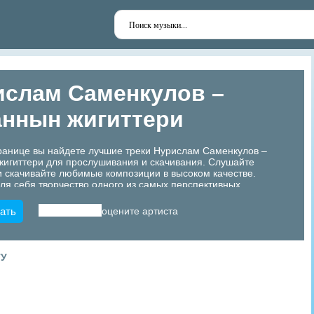
ислам Саменкулов –
аннын жигиттери
ранице вы найдете лучшие треки Нурислам Саменкулов –
жигиттери для прослушивания и скачивания. Слушайте
 скачивайте любимые композиции в высоком качестве.
ля себя творчество одного из самых перспективных
азахстана!
ать
оцените артиста
ТУ