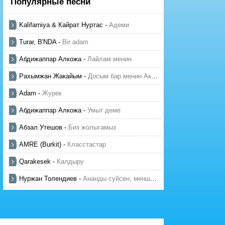
Популярные песни
Kalifarniya & Кайрат Нуртас
-
Адеми
Turar, B'NDA
-
Bir adam
Абдижаппар Алкожа
-
Лайлам менин
Рахымжан Жакайым
-
Досым бар менин Актауда
Adam
-
Журек
Абдижаппар Алкожа
-
Умыт деме
Абзал Утешов
-
Биз жолыгамыз
AMRE (Burkit)
-
Класстастар
Qarakesek
-
Калдыру
Нуржан Толендиев
-
Ананды суйсен, менше суй