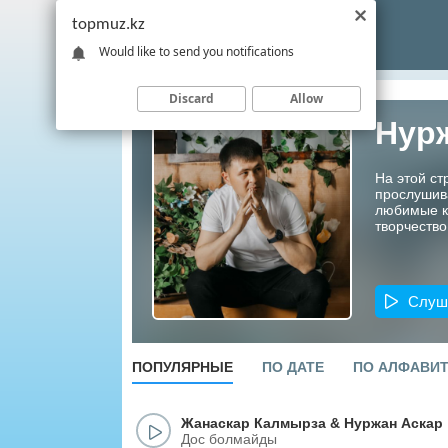
topmuz.kz
Would like to send you notifications
Discard
Allow
Нур
На этой ст
прослушив
любимые ко
творчество
Слуш
ПОПУЛЯРНЫЕ
ПО ДАТЕ
ПО АЛФАВИ
Жанаскар Калмырза
&
Нуржан Аскар
Дос болмайды