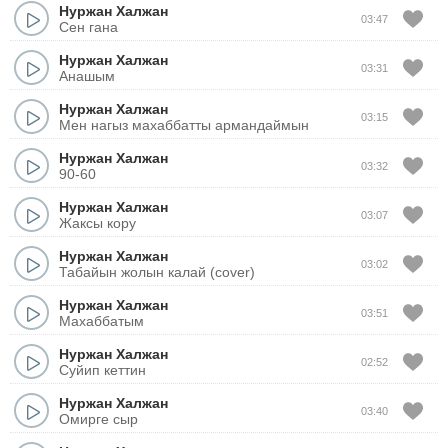
Нуржан Халжан
03:47
Сен гана
Нуржан Халжан
03:31
Анашым
Нуржан Халжан
03:15
Мен нагыз махаббатты армандаймын
Нуржан Халжан
03:32
90-60
Нуржан Халжан
03:07
Жаксы кору
Нуржан Халжан
03:02
Табайын жолын калай (cover)
Нуржан Халжан
03:51
Махаббатым
Нуржан Халжан
02:52
Суйип кеттин
Нуржан Халжан
03:40
Омирге сыр