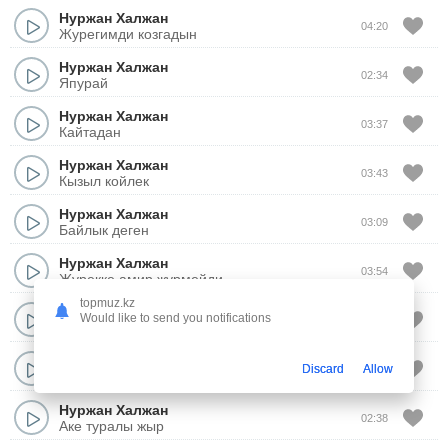
Нуржан Халжан
04:20
Журегимди козгадын
Нуржан Халжан
02:34
Япурай
Нуржан Халжан
03:37
Кайтадан
Нуржан Халжан
03:43
Кызыл койлек
Нуржан Халжан
03:09
Байлык деген
Нуржан Халжан
03:54
Журекке амир журмейди
topmuz.kz
Нуржан Халжан
Would like to send you notifications
03:23
Баянды бакыт
Нуржан Халжан
Discard
Allow
04:22
Ашейин сан еди
Нуржан Халжан
02:38
Аке туралы жыр