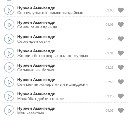
Нуркен Амангелди
03:03
Сен сулулыктын символындайсын
Нуркен Амангелди
04:08
Сенин гана алдында...
Нуркен Амангелди
03:28
Сергелден сезим
Нуркен Амангелди
03:31
Жердин бетин жарык кылган жулдыз
Нуркен Амангелди
03:23
Сагынышын болып
Нуркен Амангелди
02:43
Сен менин жанарымнын ишиндесин
Нуркен Амангелди
03:23
Махаббат дейтин ертеги...
Нуркен Амангелди
04:07
Мен казакпын