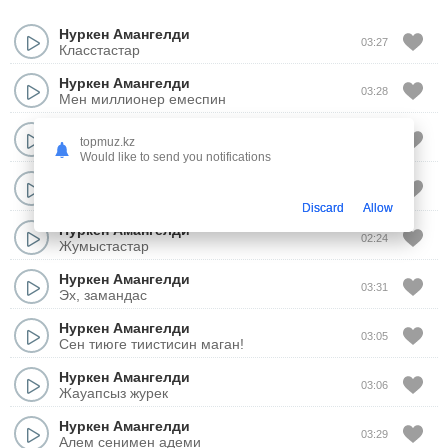
Нуркен Амангелди
03:27
Класстастар
Нуркен Амангелди
03:28
Мен миллионер емеспин
Нуркен Амангелди
03:18
topmuz.kz
Теренколдин аруы
Would like to send you notifications
Нуркен Амангелди
03:04
Кешир мени
Discard
Allow
Нуркен Амангелди
02:24
Жумыстастар
Нуркен Амангелди
03:31
Эх, замандас
Нуркен Амангелди
03:05
Сен тиюге тиистисин маган!
Нуркен Амангелди
03:06
Жауапсыз журек
Нуркен Амангелди
03:29
Алем сенимен адеми