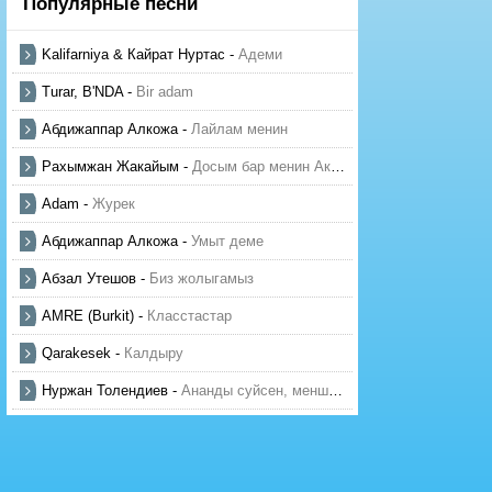
Популярные песни
Kalifarniya & Кайрат Нуртас
-
Адеми
Turar, B'NDA
-
Bir adam
Абдижаппар Алкожа
-
Лайлам менин
Рахымжан Жакайым
-
Досым бар менин Актауда
Adam
-
Журек
Абдижаппар Алкожа
-
Умыт деме
Абзал Утешов
-
Биз жолыгамыз
AMRE (Burkit)
-
Класстастар
Qarakesek
-
Калдыру
Нуржан Толендиев
-
Ананды суйсен, менше суй