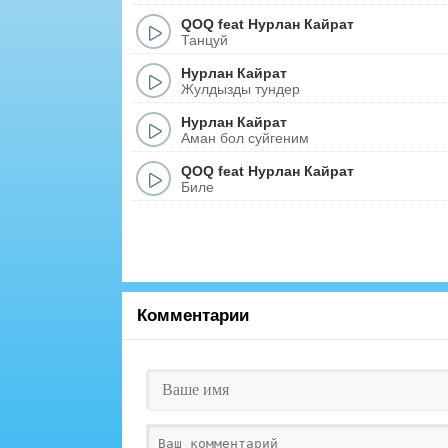
QOQ
feat
Нурлан Кайрат
Танцуй
Нурлан Кайрат
Жулдызды тундер
Нурлан Кайрат
Аман бол суйгеним
QOQ
feat
Нурлан Кайрат
Биле
Комментарии