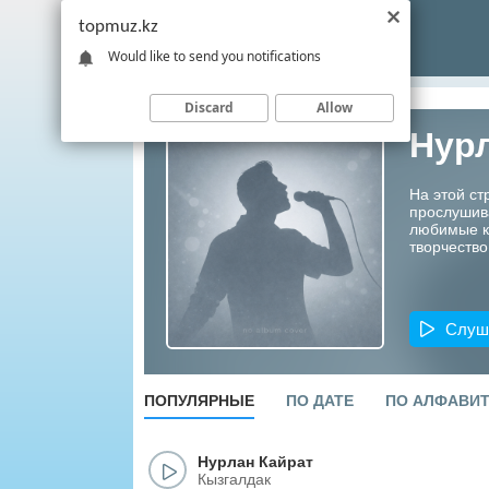
topmuz.kz
Would like to send you notifications
Discard
Allow
Нурл
На этой ст
прослушив
любимые ко
творчество
Слуш
ПОПУЛЯРНЫЕ
ПО ДАТЕ
ПО АЛФАВИ
Нурлан Кайрат
Кызгалдак