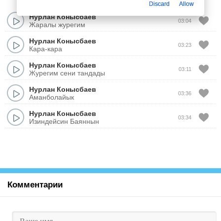
Discard
Allow
Нурлан Конысбаев
03:04
Жаралы журегим
Нурлан Конысбаев
03:23
Кара-кара
Нурлан Конысбаев
03:11
Журегим сени тандады
Нурлан Конысбаев
03:36
Аманболайык
Нурлан Конысбаев
03:34
Изиндейсин Баяннын
Комментарии