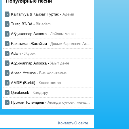
Популярные песни
Kalifarniya & Кайрат Нуртас
-
Адеми
Turar, B'NDA
-
Bir adam
Абдижаппар Алкожа
-
Лайлам менин
Рахымжан Жакайым
-
Досым бар менин Актауда
Adam
-
Журек
Абдижаппар Алкожа
-
Умыт деме
Абзал Утешов
-
Биз жолыгамыз
AMRE (Burkit)
-
Класстастар
Qarakesek
-
Калдыру
Нуржан Толендиев
-
Ананды суйсен, менше суй
Контакты
О сайте