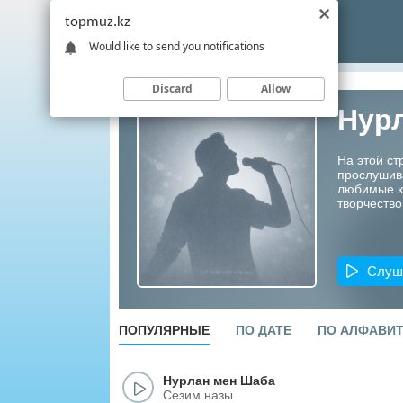
topmuz.kz
Would like to send you notifications
Discard
Allow
Нур
На этой с
прослушив
любимые ко
творчество
Слуш
ПОПУЛЯРНЫЕ
ПО ДАТЕ
ПО АЛФАВИ
Нурлан мен Шаба
Сезим назы