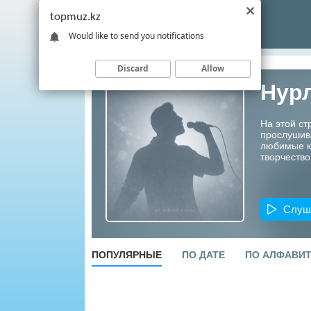
topmuz.kz
Would like to send you notifications
Discard
Allow
Нур
На этой ст
прослушив
любимые ко
творчество
Слуш
ПОПУЛЯРНЫЕ
ПО ДАТЕ
ПО АЛФАВИ