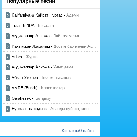
Популярные песни
Kalifarniya & Кайрат Нуртас
-
Адеми
Turar, B'NDA
-
Bir adam
Абдижаппар Алкожа
-
Лайлам менин
Рахымжан Жакайым
-
Досым бар менин Актауда
Adam
-
Журек
Абдижаппар Алкожа
-
Умыт деме
Абзал Утешов
-
Биз жолыгамыз
AMRE (Burkit)
-
Класстастар
Qarakesek
-
Калдыру
Нуржан Толендиев
-
Ананды суйсен, менше суй
Контакты
О сайте