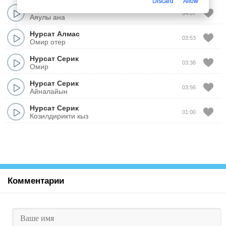
Discard
Allow
Нурсат
&
Айгерим
04:07
Аяулы ана
Нурсат Алмас
03:53
Омир отер
Нурсат Серик
03:38
Омир
Нурсат Серик
03:56
Айналайын
Нурсат Серик
01:00
Козилдирикти кыз
Комментарии