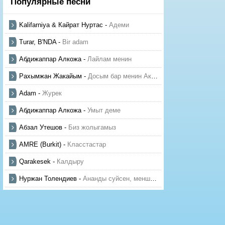
Популярные песни
Kalifarniya & Кайрат Нуртас
-
Адеми
Turar, B'NDA
-
Bir adam
Абдижаппар Алкожа
-
Лайлам менин
Рахымжан Жакайым
-
Досым бар менин Актауда
Adam
-
Журек
Абдижаппар Алкожа
-
Умыт деме
Абзал Утешов
-
Биз жолыгамыз
AMRE (Burkit)
-
Класстастар
Qarakesek
-
Калдыру
Нуржан Толендиев
-
Ананды суйсен, менше суй