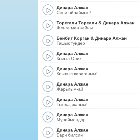
Динара Алжан
Сени ойлаймын!
Торегали Тореали
&
Динара Алжан
Женге мен кайны
Бейбит Корган
&
Динара Алжан
Гашык тундер
Динара Алжан
Кызыл Орик
Динара Алжан
Киылып караганым!
Динара Алжан
Жарыгым-ай
Динара Алжан
Тында, жаным!
Динара Алжан
Мунаймандар
Динара Алжан
Бари билсин