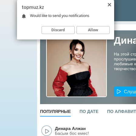
topmuz.kz
Would like to send you notifications
Discard
Allow
Дин
На этой ст
прослушив
любимые ко
творчество
Слуш
ПОПУЛЯРНЫЕ
ПО ДАТЕ
ПО АЛФАВИ
Динара Алжан
Басым бос емес!