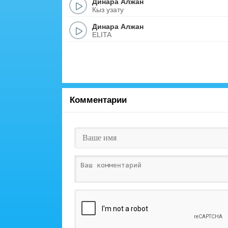
Динара Алжан
Кыз узату
Динара Алжан
ELITA
Комментарии