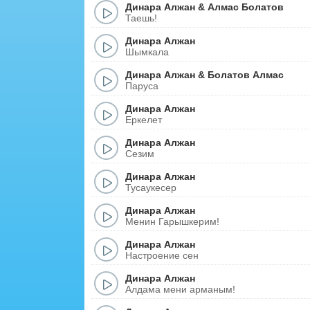
Динара Алжан
&
Алмас Болатов
Таешь!
Динара Алжан
Шымкала
Динара Алжан
&
Болатов Алмас
Паруса
Динара Алжан
Еркелет
Динара Алжан
Сезим
Динара Алжан
Тусаукесер
Динара Алжан
Менин Гарышкерим!
Динара Алжан
Настроение сен
Динара Алжан
Алдама мени арманым!