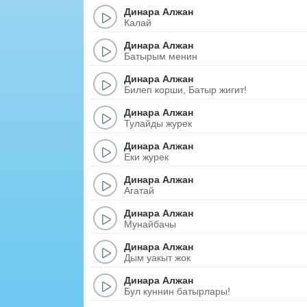
Динара Алжан
Калай
Динара Алжан
Батырым менин
Динара Алжан
Билеп корши, Батыр жигит!
Динара Алжан
Тулайды журек
Динара Алжан
Еки журек
Динара Алжан
Агатай
Динара Алжан
Мунайбачы
Динара Алжан
Дым уакыт жок
Динара Алжан
Бул куннин батырлары!