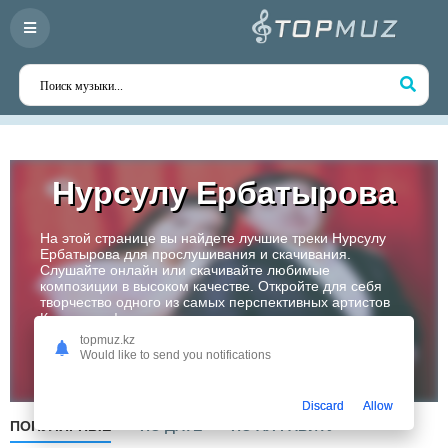
Нурсулу Ербатырова
На этой странице вы найдете лучшие треки Нурсулу
Ербатырова для прослушивания и скачивания.
Слушайте онлайн или скачивайте любимые
композиции в высоком качестве. Откройте для себя
творчество одного из самых перспективных артистов
Казахстана!
topmuz.kz
Would like to send you notifications
Слушать
Discard
Allow
ПОПУЛЯРНЫЕ
ПО ДАТЕ
ПО АЛФАВИТУ