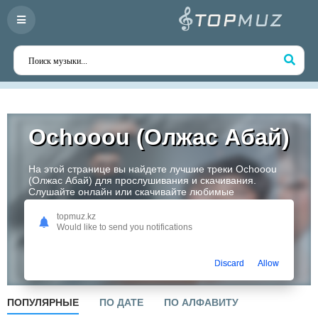
Ochooou (Олжас Абай)
На этой странице вы найдете лучшие треки Ochooou
(Олжас Абай) для прослушивания и скачивания.
Слушайте онлайн или скачивайте любимые
композиции в высоком качестве. Откройте для себя
творчество одного из самых перспективных артистов
topmuz.kz
Казахстана!
Would like to send you notifications
Слушать
Discard
Allow
ПОПУЛЯРНЫЕ
ПО ДАТЕ
ПО АЛФАВИТУ