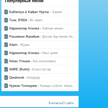
Популярные песни
Kalifarniya & Кайрат Нуртас
-
Адеми
Turar, B'NDA
-
Bir adam
Абдижаппар Алкожа
-
Лайлам менин
Рахымжан Жакайым
-
Досым бар менин Актауда
Adam
-
Журек
Абдижаппар Алкожа
-
Умыт деме
Абзал Утешов
-
Биз жолыгамыз
AMRE (Burkit)
-
Класстастар
Qarakesek
-
Калдыру
Нуржан Толендиев
-
Ананды суйсен, менше суй
Контакты
О сайте