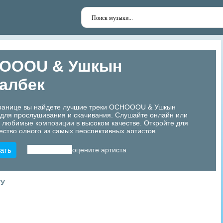
OOOU & Ушкын
албек
транице вы найдете лучшие треки OCHOOOU & Ушкын
для прослушивания и скачивания. Слушайте онлайн или
 любимые композиции в высоком качестве. Откройте для
ество одного из самых перспективных артистов
!
ать
оцените артиста
ТУ