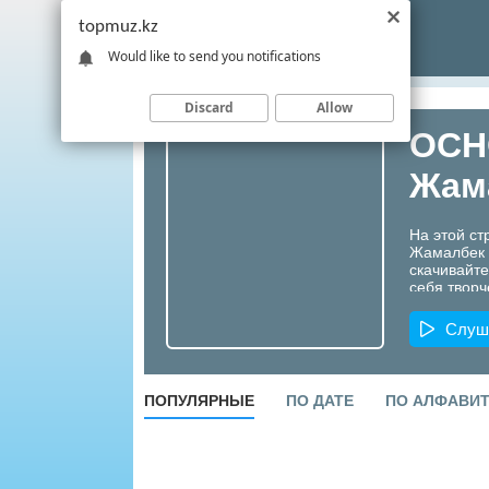
topmuz.kz
Would like to send you notifications
Discard
Allow
OCH
Жам
На этой с
Жамалбек 
скачивайте
себя творч
Казахстана
Слуш
ПОПУЛЯРНЫЕ
ПО ДАТЕ
ПО АЛФАВИ