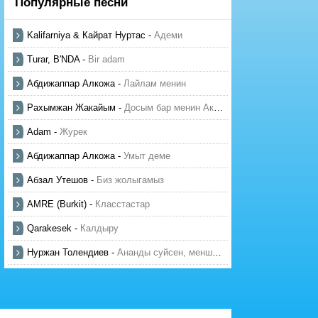
Популярные песни
Kalifarniya & Кайрат Нуртас
-
Адеми
Turar, B'NDA
-
Bir adam
Абдижаппар Алкожа
-
Лайлам менин
Рахымжан Жакайым
-
Досым бар менин Актауда
Adam
-
Журек
Абдижаппар Алкожа
-
Умыт деме
Абзал Утешов
-
Биз жолыгамыз
AMRE (Burkit)
-
Класстастар
Qarakesek
-
Калдыру
Нуржан Толендиев
-
Ананды суйсен, менше суй