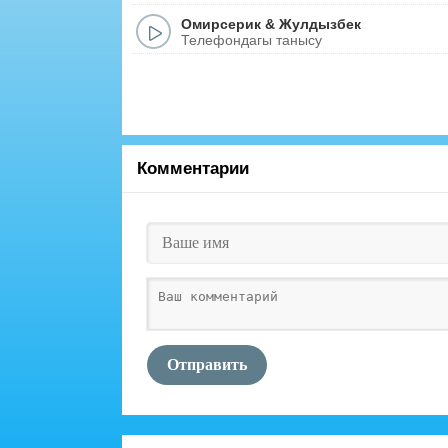
Омирсерик
&
Жулдызбек
Телефондагы танысу
Комментарии
Отправить