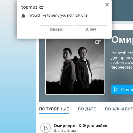
topmuz.kz
Would like to send you notifications
Discard
Allow
Оми
На этой с
для прослу
любимые ко
творчество
Слуш
ПОПУЛЯРНЫЕ
ПО ДАТЕ
ПО АЛФАВИ
Омирсерик
&
Жулдызбек
Шын айтам