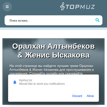
Оралхан Алтынбеков
& Женис Ыскакова
На этой странице вы найдете лучшие треки Оралхан
Алтынбеков & Женис Ыскакова для прослушивания и
скачивания. Слушайте онлайн или скачивайте
любимые композиции в высоком качестве. Откройте
topmuz.kz
для себя творчество одного из самых перспективных
Would like to send you notifications
артистов Казахстана!
Слушать
Discard
Allow