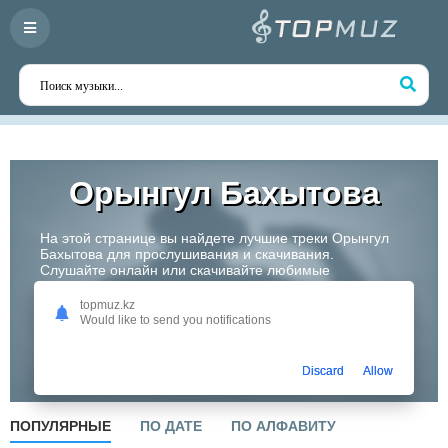
Орынгул Бахытова
На этой странице вы найдете лучшие треки Орынгул
Бахытова для прослушивания и скачивания.
Слушайте онлайн или скачивайте любимые
композиции в высоком качестве. Откройте для себя
творчество одного из самых перспективных артистов
topmuz.kz
Казахстана!
Would like to send you notifications
Слушать
Discard
Allow
ПОПУЛЯРНЫЕ
ПО ДАТЕ
ПО АЛФАВИТУ