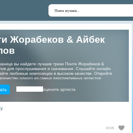
ти Жорабеков & Айбек
лов
ранице вы найдете лучшие треки Понти Жорабеков &
лов для прослушивания и скачивания. Слушайте онлайн
айте любимые композиции в высоком качестве. Откройте
ворчество одного из самых перспективных артистов
!
ать
оцените артиста
ТУ
03:05