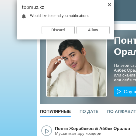
topmuz.kz
Would like to send you notifications
Discard
Allow
Пон
Ора
На этой ст
Айбек Ора
или скачив
для себя т
Казахстана
Слуш
ПОПУЛЯРНЫЕ
ПО ДАТЕ
ПО АЛФАВИ
Понти Жорабеков
&
Айбек Оралов
Мусылман ару коздери