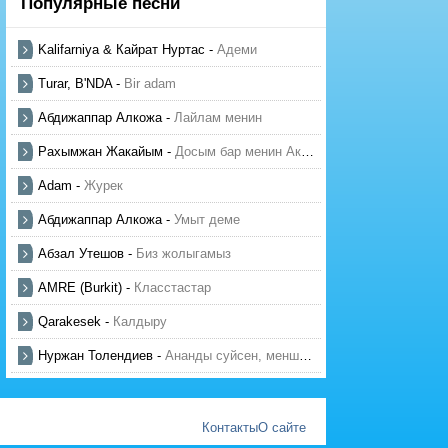
Популярные песни
Kalifarniya & Кайрат Нуртас
-
Адеми
Turar, B'NDA
-
Bir adam
Абдижаппар Алкожа
-
Лайлам менин
Рахымжан Жакайым
-
Досым бар менин Актауда
Adam
-
Журек
Абдижаппар Алкожа
-
Умыт деме
Абзал Утешов
-
Биз жолыгамыз
AMRE (Burkit)
-
Класстастар
Qarakesek
-
Калдыру
Нуржан Толендиев
-
Ананды суйсен, менше суй
Контакты
О сайте