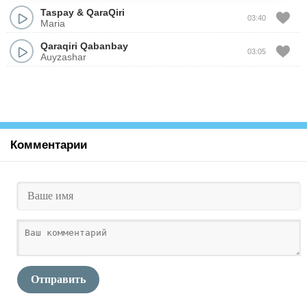
Taspay
&
QaraQiri
03:40
Maria
Qaraqiri Qabanbay
03:05
Auyzashar
Комментарии
Отправить