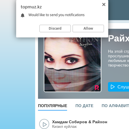
topmuz.kz
Would like to send you notifications
Discard
Allow
Рай
На этой ст
прослушив
любимые ко
творчество
Слуш
ПОПУЛЯРНЫЕ
ПО ДАТЕ
ПО АЛФАВИ
Хамдам Собиров
&
Райхон
Кизил куйлак