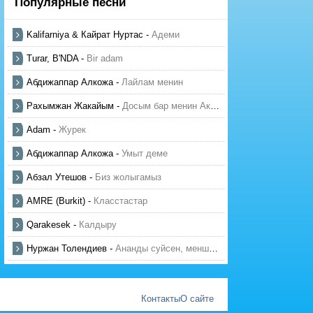
Популярные песни
Kalifarniya & Кайрат Нуртас
-
Адеми
Turar, B'NDA
-
Bir adam
Абдижаппар Алкожа
-
Лайлам менин
Рахымжан Жакайым
-
Досым бар менин Актауда
Adam
-
Журек
Абдижаппар Алкожа
-
Умыт деме
Абзал Утешов
-
Биз жолыгамыз
AMRE (Burkit)
-
Класстастар
Qarakesek
-
Калдыру
Нуржан Толендиев
-
Ананды суйсен, менше суй
Контакты
О сайте