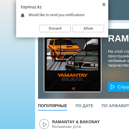
topmuz.kz
Would like to send you notifications
Discard
Allow
RAM
На этой с
прослушив
любимые ко
творчество
Слуш
ПОПУЛЯРНЫЕ
ПО ДАТЕ
ПО АЛФАВИ
RAMANTAY
&
BAKONAY
Колымнан уста