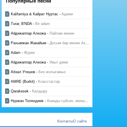
Популярные песни
Kalifarniya & Кайрат Нуртас
-
Адеми
Turar, B'NDA
-
Bir adam
Абдижаппар Алкожа
-
Лайлам менин
Рахымжан Жакайым
-
Досым бар менин Актауда
Adam
-
Журек
Абдижаппар Алкожа
-
Умыт деме
Абзал Утешов
-
Биз жолыгамыз
AMRE (Burkit)
-
Класстастар
Qarakesek
-
Калдыру
Нуржан Толендиев
-
Ананды суйсен, менше суй
Контакты
О сайте