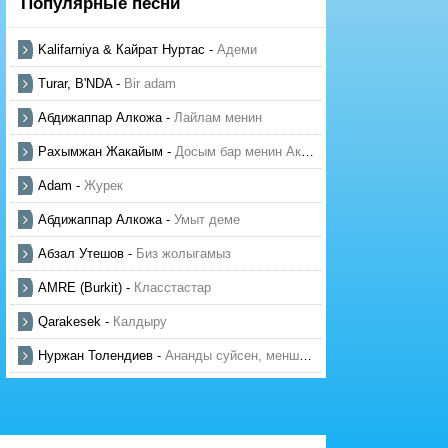
Популярные песни
Kalifarniya & Кайрат Нуртас
-
Адеми
Turar, B'NDA
-
Bir adam
Абдижаппар Алкожа
-
Лайлам менин
Рахымжан Жакайым
-
Досым бар менин Актауда
Adam
-
Журек
Абдижаппар Алкожа
-
Умыт деме
Абзал Утешов
-
Биз жолыгамыз
AMRE (Burkit)
-
Класстастар
Qarakesek
-
Калдыру
Нуржан Толендиев
-
Ананды суйсен, менше суй