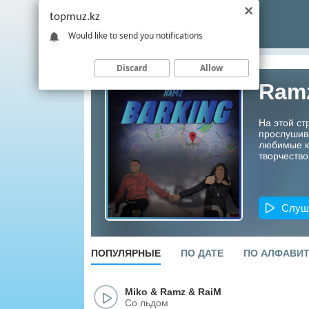
topmuz.kz
Would like to send you notifications
Discard
Allow
Ram
На этой ст
прослушив
любимые ко
творчество
Слуш
ПОПУЛЯРНЫЕ
ПО ДАТЕ
ПО АЛФАВИ
Miko
&
Ramz
&
RaiM
Со льдом