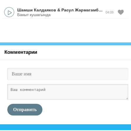
Шамши Калдаяков
&
Расул Жармагамбетов
04:09
Бакыт кушагында
Комментарии
Отправить