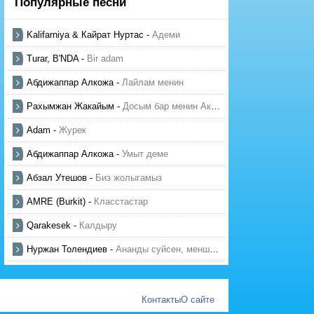
Популярные песни
Kalifarniya & Кайрат Нуртас
-
Адеми
Turar, B'NDA
-
Bir adam
Абдижаппар Алкожа
-
Лайлам менин
Рахымжан Жакайым
-
Досым бар менин Актауда
Adam
-
Журек
Абдижаппар Алкожа
-
Умыт деме
Абзал Утешов
-
Биз жолыгамыз
AMRE (Burkit)
-
Класстастар
Qarakesek
-
Калдыру
Нуржан Толендиев
-
Ананды суйсен, менше суй
Контакты
О сайте