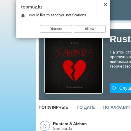
topmuz.kz
Would like to send you notifications
Discard
Allow
Rust
На этой ст
прослушив
любимые ко
творчество
Слуш
ПОПУЛЯРНЫЕ
ПО ДАТЕ
ПО АЛФАВИ
Rustem
&
Aizhan
Sen barda